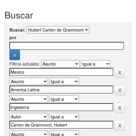
Buscar
Buscar:
por
Filtros actuales: