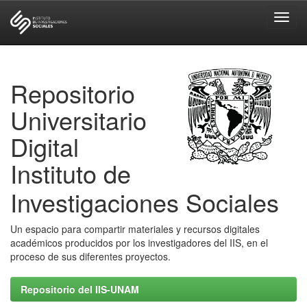
Skip
navigation
Repositorio
Universitario
Digital
Instituto de
Investigaciones Sociales
Un espacio para compartir materiales y recursos digitales
académicos producidos por los investigadores del IIS, en el
proceso de sus diferentes proyectos.
Repositorio del IIS-UNAM