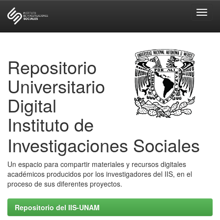
Skip
navigation
Repositorio
Universitario
Digital
Instituto de
Investigaciones Sociales
Un espacio para compartir materiales y recursos digitales
académicos producidos por los investigadores del IIS, en el
proceso de sus diferentes proyectos.
Repositorio del IIS-UNAM