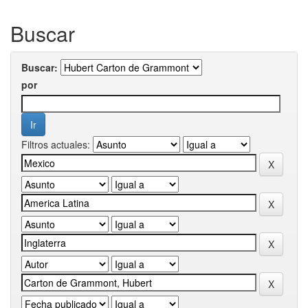
Buscar
Buscar:
por
Filtros actuales: