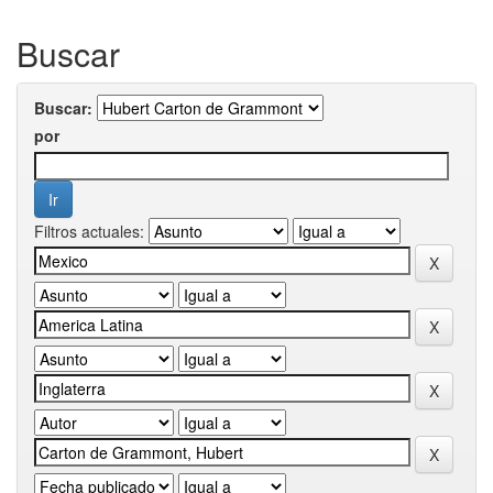
Buscar
Buscar:
por
Filtros actuales: