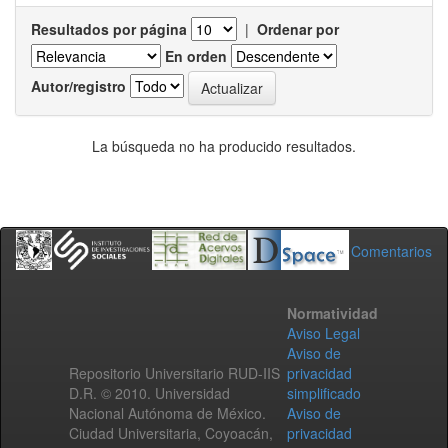
Resultados por página
|
Ordenar por
En orden
Autor/registro
La búsqueda no ha producido resultados.
Comentarios
Normatividad
Aviso Legal
Aviso de
Repositorio Universitario RUD-IIS
privacidad
D.R. © 2010. Universidad
simplificado
Nacional Autónoma de México.
Aviso de
Ciudad Universitaria, Coyoacán,
privacidad