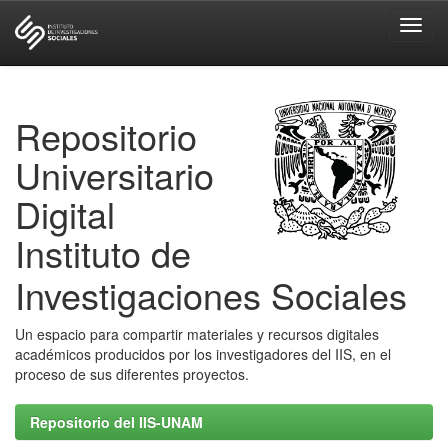
Skip
navigation
Repositorio
Universitario
Digital
Instituto de
Investigaciones Sociales
Un espacio para compartir materiales y recursos digitales
académicos producidos por los investigadores del IIS, en el
proceso de sus diferentes proyectos.
Repositorio del IIS-UNAM