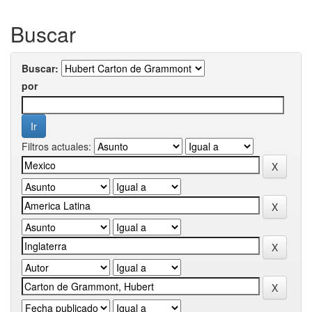
Buscar
Buscar:
por
Filtros actuales: