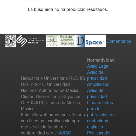
La búsqueda no ha producido resultados.
Comentarios
Normatividad
Aviso Legal
Aviso de
Repositorio Universitario RUD-IIS
privacidad
D.R. © 2010. Universidad
simplificado
Nacional Autónoma de México.
Aviso de
Ciudad Universitaria, Coyoacán,
privacidad
C. P. 04510, Ciudad de México,
Lineamientos
México.
para la
Este sitio web puede ser utilizado
publicación de
con fines no lucrativos siempre
contenidos
que se cite la fuente de
digitales
conformidad con el
AVISO
Políticas del