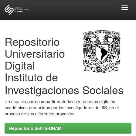
Skip
navigation
Repositorio
Universitario
Digital
Instituto de
Investigaciones Sociales
Un espacio para compartir materiales y recursos digitales
académicos producidos por los investigadores del IIS, en el
proceso de sus diferentes proyectos.
Repositorio del IIS-UNAM