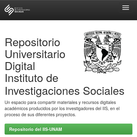
Skip
navigation
Repositorio
Universitario
Digital
Instituto de
Investigaciones Sociales
Un espacio para compartir materiales y recursos digitales
académicos producidos por los investigadores del IIS, en el
proceso de sus diferentes proyectos.
Repositorio del IIS-UNAM