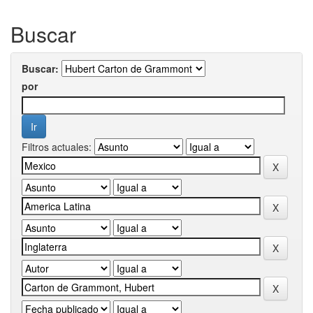
Buscar
Buscar:
por
Filtros actuales: