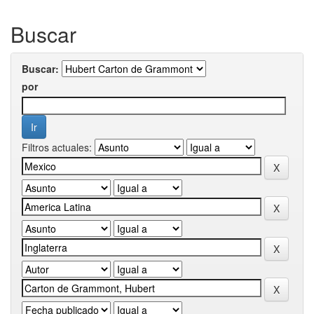
Buscar
Buscar:
por
Filtros actuales: