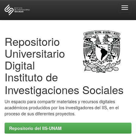
Skip
navigation
Repositorio
Universitario
Digital
Instituto de
Investigaciones Sociales
Un espacio para compartir materiales y recursos digitales
académicos producidos por los investigadores del IIS, en el
proceso de sus diferentes proyectos.
Repositorio del IIS-UNAM