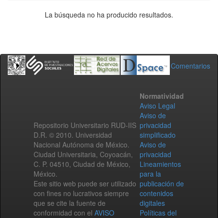
La búsqueda no ha producido resultados.
Comentarios
Normatividad
Aviso Legal
Aviso de
Repositorio Universitario RUD-IIS
privacidad
D.R. © 2010. Universidad
simplificado
Nacional Autónoma de México.
Aviso de
Ciudad Universitaria, Coyoacán,
privacidad
C. P. 04510, Ciudad de México,
Lineamientos
México.
para la
Este sitio web puede ser utilizado
publicación de
con fines no lucrativos siempre
contenidos
que se cite la fuente de
digitales
conformidad con el
AVISO
Políticas del