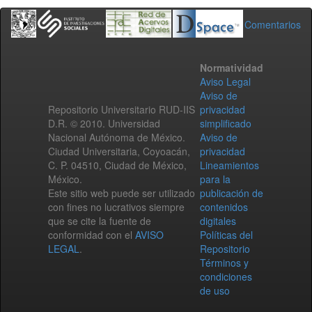
Comentarios
Normatividad
Aviso Legal
Aviso de
Repositorio Universitario RUD-IIS
privacidad
D.R. © 2010. Universidad
simplificado
Nacional Autónoma de México.
Aviso de
Ciudad Universitaria, Coyoacán,
privacidad
C. P. 04510, Ciudad de México,
Lineamientos
México.
para la
Este sitio web puede ser utilizado
publicación de
con fines no lucrativos siempre
contenidos
que se cite la fuente de
digitales
conformidad con el
AVISO
Políticas del
LEGAL
.
Repositorio
Términos y
condiciones
de uso