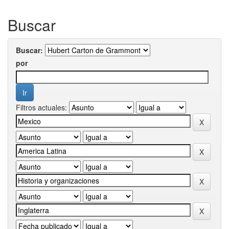
Buscar
Buscar:
por
Filtros actuales: