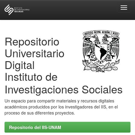
Skip
navigation
Repositorio
Universitario
Digital
Instituto de
Investigaciones Sociales
Un espacio para compartir materiales y recursos digitales
académicos producidos por los investigadores del IIS, en el
proceso de sus diferentes proyectos.
Repositorio del IIS-UNAM