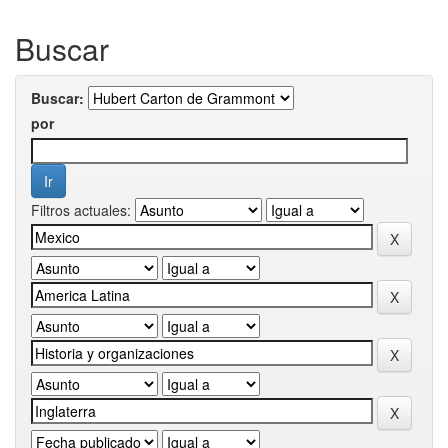
Buscar
Buscar:
por
Filtros actuales: