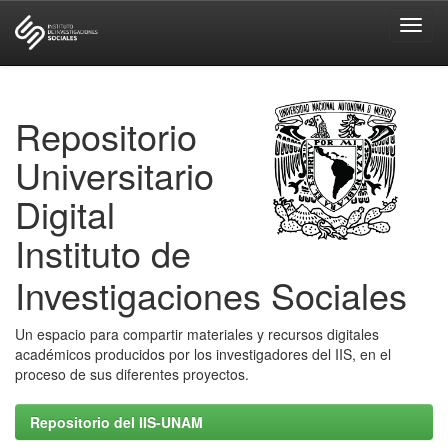
Skip
navigation
Repositorio
Universitario
Digital
Instituto de
Investigaciones Sociales
Un espacio para compartir materiales y recursos digitales
académicos producidos por los investigadores del IIS, en el
proceso de sus diferentes proyectos.
Repositorio del IIS-UNAM