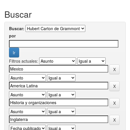
Buscar
Buscar:
por
Filtros actuales: