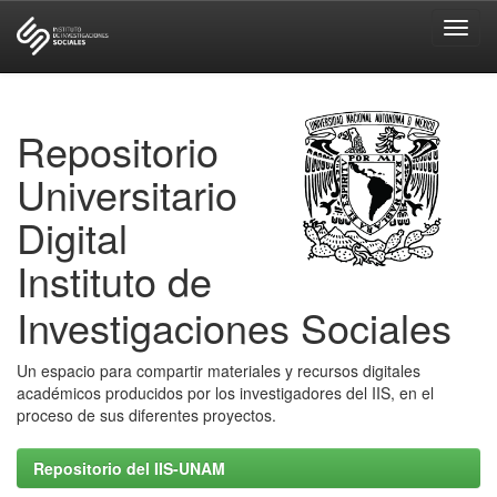
Skip
navigation
Repositorio
Universitario
Digital
Instituto de
Investigaciones Sociales
Un espacio para compartir materiales y recursos digitales
académicos producidos por los investigadores del IIS, en el
proceso de sus diferentes proyectos.
Repositorio del IIS-UNAM