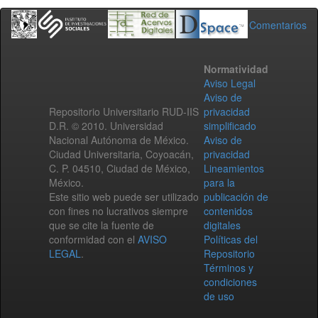
Comentarios
Normatividad
Aviso Legal
Aviso de
Repositorio Universitario RUD-IIS
privacidad
D.R. © 2010. Universidad
simplificado
Nacional Autónoma de México.
Aviso de
Ciudad Universitaria, Coyoacán,
privacidad
C. P. 04510, Ciudad de México,
Lineamientos
México.
para la
Este sitio web puede ser utilizado
publicación de
con fines no lucrativos siempre
contenidos
que se cite la fuente de
digitales
conformidad con el
AVISO
Políticas del
LEGAL
.
Repositorio
Términos y
condiciones
de uso