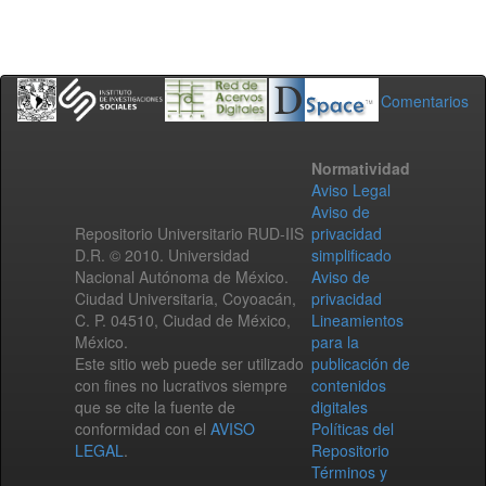
Comentarios
Normatividad
Aviso Legal
Aviso de
Repositorio Universitario RUD-IIS
privacidad
D.R. © 2010. Universidad
simplificado
Nacional Autónoma de México.
Aviso de
Ciudad Universitaria, Coyoacán,
privacidad
C. P. 04510, Ciudad de México,
Lineamientos
México.
para la
Este sitio web puede ser utilizado
publicación de
con fines no lucrativos siempre
contenidos
que se cite la fuente de
digitales
conformidad con el
AVISO
Políticas del
LEGAL
.
Repositorio
Términos y