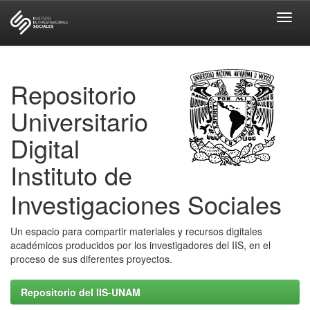
Skip
navigation
Repositorio
Universitario
Digital
Instituto de
Investigaciones Sociales
Un espacio para compartir materiales y recursos digitales
académicos producidos por los investigadores del IIS, en el
proceso de sus diferentes proyectos.
Repositorio del IIS-UNAM