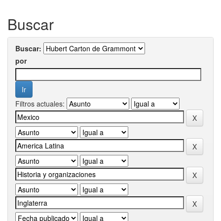
Buscar
Buscar:
por
Filtros actuales: