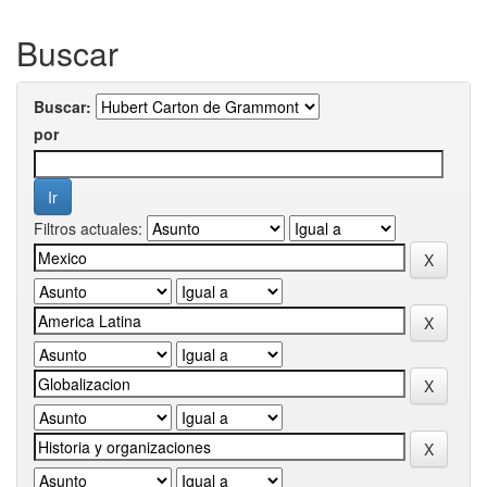
Buscar
Buscar:
por
Filtros actuales: