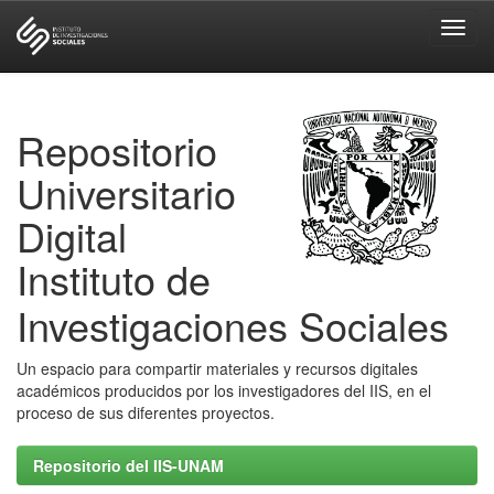
Skip
navigation
Repositorio
Universitario
Digital
Instituto de
Investigaciones Sociales
Un espacio para compartir materiales y recursos digitales
académicos producidos por los investigadores del IIS, en el
proceso de sus diferentes proyectos.
Repositorio del IIS-UNAM