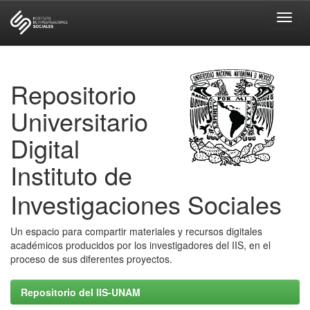
Skip
navigation
Repositorio
Universitario
Digital
Instituto de
Investigaciones Sociales
Un espacio para compartir materiales y recursos digitales
académicos producidos por los investigadores del IIS, en el
proceso de sus diferentes proyectos.
Repositorio del IIS-UNAM