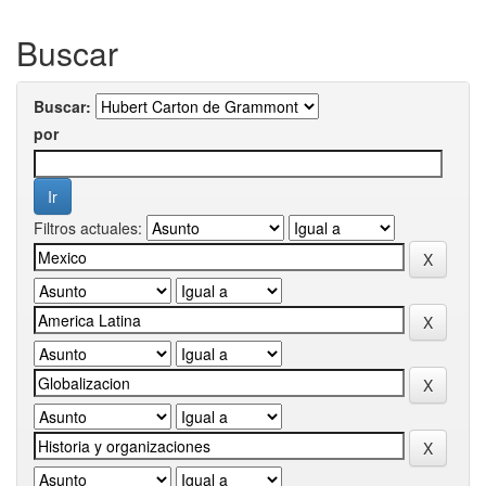
Buscar
Buscar:
por
Filtros actuales: