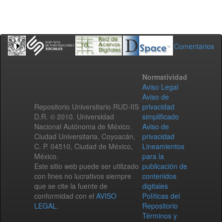
Comentarios
Normatividad
Aviso Legal
Aviso de
Repositorio Universitario RUD-IIS
privacidad
D.R. © 2010. Universidad
simplificado
Nacional Autónoma de México.
Aviso de
Ciudad Universitaria, Coyoacán,
privacidad
C. P. 04510, Ciudad de México,
Lineamientos
México.
para la
Este sitio web puede ser utilizado
publicación de
con fines no lucrativos siempre
contenidos
que se cite la fuente de
digitales
conformidad con el
AVISO
Políticas del
LEGAL
.
Repositorio
Términos y