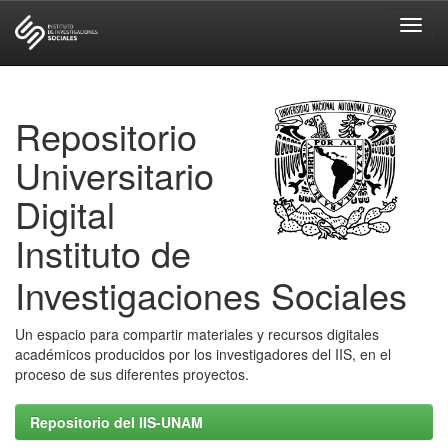
Skip
navigation
Repositorio
Universitario
Digital
Instituto de
Investigaciones Sociales
Un espacio para compartir materiales y recursos digitales
académicos producidos por los investigadores del IIS, en el
proceso de sus diferentes proyectos.
Repositorio del IIS-UNAM