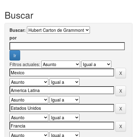
Buscar
Buscar:
por
Filtros actuales: