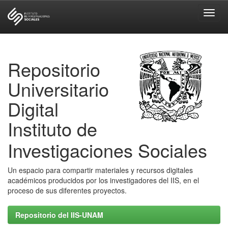
Skip
navigation
Repositorio
Universitario
Digital
Instituto de
Investigaciones Sociales
Un espacio para compartir materiales y recursos digitales
académicos producidos por los investigadores del IIS, en el
proceso de sus diferentes proyectos.
Repositorio del IIS-UNAM