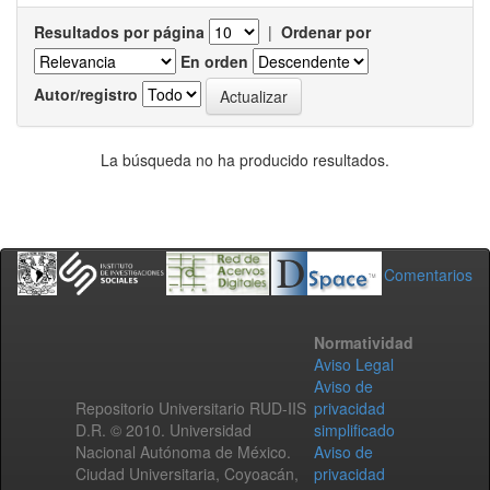
Resultados por página
|
Ordenar por
En orden
Autor/registro
La búsqueda no ha producido resultados.
Comentarios
Normatividad
Aviso Legal
Aviso de
Repositorio Universitario RUD-IIS
privacidad
D.R. © 2010. Universidad
simplificado
Nacional Autónoma de México.
Aviso de
Ciudad Universitaria, Coyoacán,
privacidad