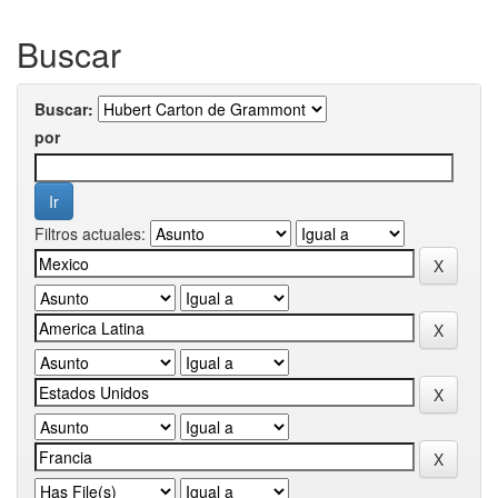
Buscar
Buscar:
por
Filtros actuales: