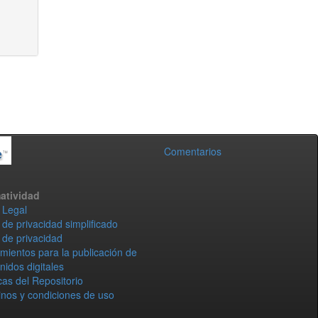
Comentarios
atividad
 Legal
 de privacidad simplificado
 de privacidad
mientos para la publicación de
nidos digitales
icas del Repositorio
nos y condiciones de uso