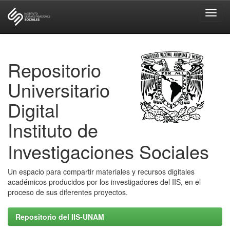
Skip
navigation
Repositorio
Universitario
Digital
Instituto de
Investigaciones Sociales
Un espacio para compartir materiales y recursos digitales
académicos producidos por los investigadores del IIS, en el
proceso de sus diferentes proyectos.
Repositorio del IIS-UNAM