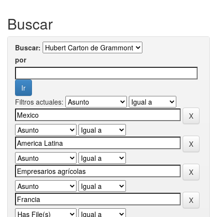
Buscar
Buscar:
por
Filtros actuales: