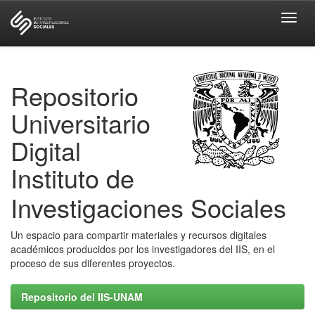
Skip
navigation
Repositorio
Universitario
Digital
Instituto de
Investigaciones Sociales
Un espacio para compartir materiales y recursos digitales
académicos producidos por los investigadores del IIS, en el
proceso de sus diferentes proyectos.
Repositorio del IIS-UNAM