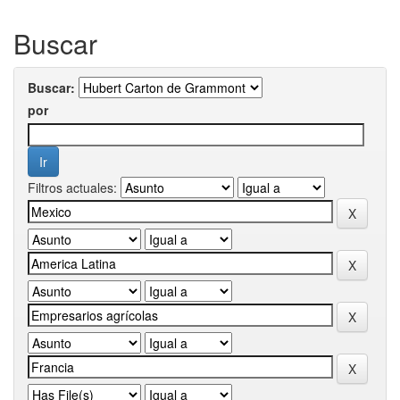
Buscar
Buscar:
por
Filtros actuales: