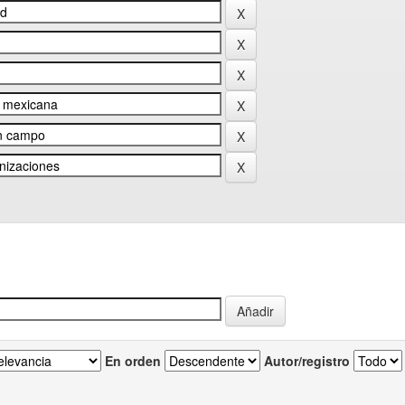
En orden
Autor/registro