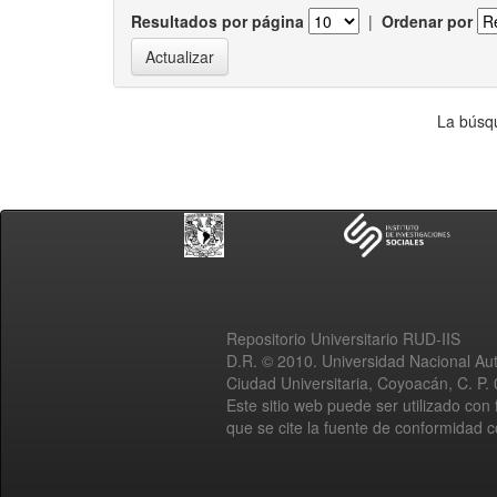
Resultados por página
|
Ordenar por
La búsqu
Repositorio Universitario RUD-IIS
D.R. © 2010. Universidad Nacional A
Ciudad Universitaria, Coyoacán, C. P.
Este sitio web puede ser utilizado con 
que se cite la fuente de conformidad 