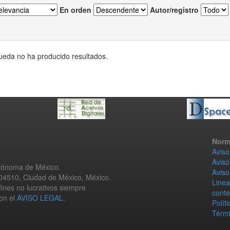
En orden
Autor/registro
eda no ha producido resultados.
Norm
Aviso
Aviso
utónoma de México.
Aviso
 04510, Ciudad de México, México.
Linea
fines no lucrativos siempre
conte
con el
AVISO LEGAL
.
Polít
Térmi