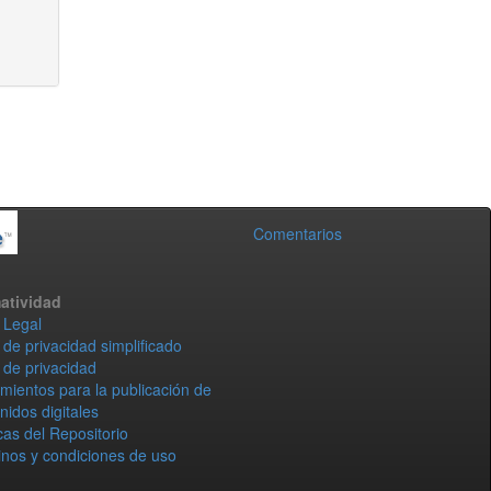
Comentarios
atividad
 Legal
 de privacidad simplificado
 de privacidad
mientos para la publicación de
nidos digitales
icas del Repositorio
nos y condiciones de uso