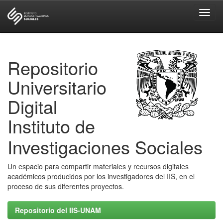
Skip
navigation
Repositorio
Universitario
Digital
Instituto de
Investigaciones Sociales
Un espacio para compartir materiales y recursos digitales
académicos producidos por los investigadores del IIS, en el
proceso de sus diferentes proyectos.
Repositorio del IIS-UNAM