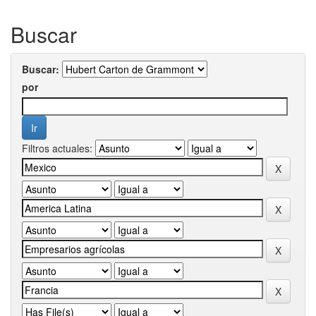
Buscar
Buscar:
por
Filtros actuales: