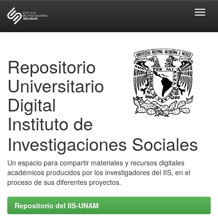
Skip
navigation
Repositorio
Universitario
Digital
Instituto de
Investigaciones Sociales
Un espacio para compartir materiales y recursos digitales
académicos producidos por los investigadores del IIS, en el
proceso de sus diferentes proyectos.
Repositorio del IIS-UNAM