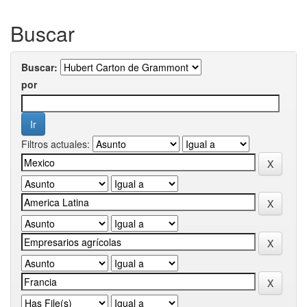
Buscar
Buscar:
por
Filtros actuales: