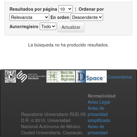
Resultados por página
|
Ordenar por
En orden
Autor/registro
La búsqueda no ha producido resultados.
Comentarios
Normatividad
Aviso Legal
Aviso de
Repositorio Universitario RUD-IIS
privacidad
D.R. © 2010. Universidad
simplificado
Nacional Autónoma de México.
Aviso de
Ciudad Universitaria, Coyoacán,
privacidad