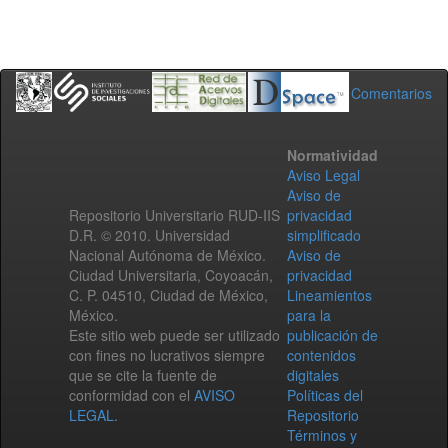
Comentarios
Normatividad
Aviso Legal
Aviso de
Repositorio Universitario RUD-IIS
privacidad
D.R. © 2010. Universidad
simplificado
Nacional Autónoma de México.
Aviso de
Ciudad Universitaria, Coyoacán,
privacidad
C. P. 04510, Ciudad de México,
Lineamientos
México.
para la
Este sitio web puede ser utilizado
publicación de
con fines no lucrativos siempre
contenidos
que se cite la fuente de
digitales
conformidad con el
AVISO
Políticas del
LEGAL
.
Repositorio
Términos y