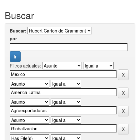
Buscar
Buscar:
por
Filtros actuales: