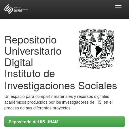
Skip
navigation
Repositorio
Universitario
Digital
Instituto de
Investigaciones Sociales
Un espacio para compartir materiales y recursos digitales
académicos producidos por los investigadores del IIS, en el
proceso de sus diferentes proyectos.
Repositorio del IIS-UNAM