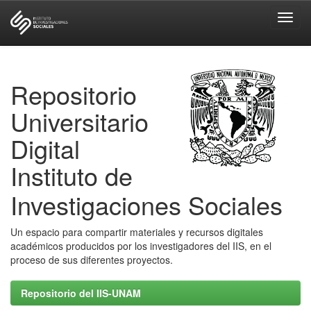
Skip
navigation
Repositorio
Universitario
Digital
Instituto de
Investigaciones Sociales
Un espacio para compartir materiales y recursos digitales
académicos producidos por los investigadores del IIS, en el
proceso de sus diferentes proyectos.
Repositorio del IIS-UNAM