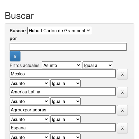
Buscar
Buscar:
por
Filtros actuales: