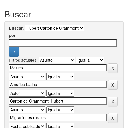
Buscar
Buscar:
por
Filtros actuales: