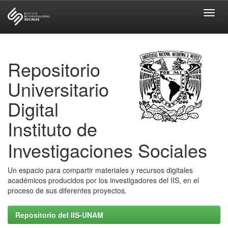
Skip
navigation
Repositorio
Universitario
Digital
Instituto de
Investigaciones Sociales
Un espacio para compartir materiales y recursos digitales
académicos producidos por los investigadores del IIS, en el
proceso de sus diferentes proyectos.
Repositorio del IIS-UNAM