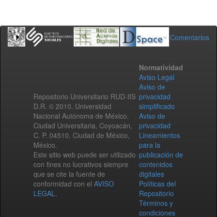
Comentarios
Normatividad
Aviso Legal
Aviso de
Repositorio Universitario RUD-IIS
privacidad
D.R. © 2010. Universidad
simplificado
Nacional Autónoma de México.
Aviso de
Ciudad Universitaria, Coyoacán,
privacidad
C. P. 04510, Ciudad de México,
Lineamientos
México.
para la
Este sitio web puede ser utilizado
publicación de
con fines no lucrativos siempre
contenidos
que se cite la fuente de
digitales
conformidad con el
AVISO
Políticas del
LEGAL
.
Repositorio
Términos y
condiciones