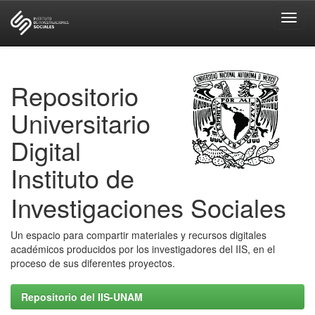
Skip
navigation
Repositorio
Universitario
Digital
Instituto de
Investigaciones Sociales
Un espacio para compartir materiales y recursos digitales
académicos producidos por los investigadores del IIS, en el
proceso de sus diferentes proyectos.
Repositorio del IIS-UNAM