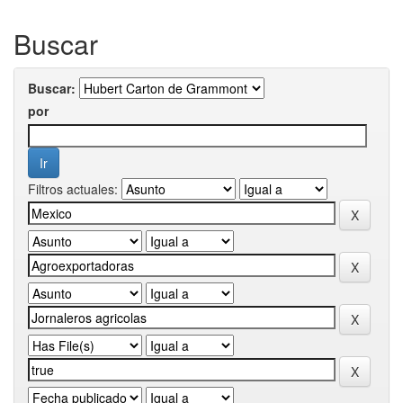
Buscar
Buscar:
por
Filtros actuales: