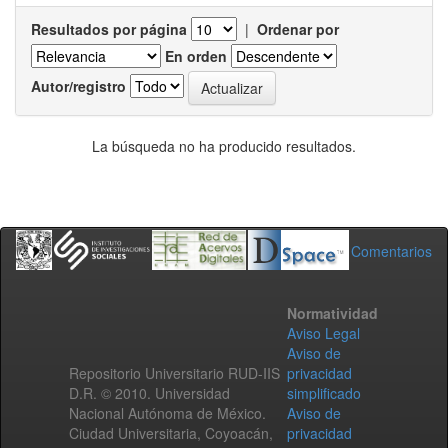
Resultados por página
|
Ordenar por
En orden
Autor/registro
La búsqueda no ha producido resultados.
Comentarios
Normatividad
Aviso Legal
Aviso de
Repositorio Universitario RUD-IIS
privacidad
D.R. © 2010. Universidad
simplificado
Nacional Autónoma de México.
Aviso de
Ciudad Universitaria, Coyoacán,
privacidad