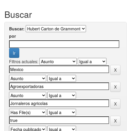
Buscar
Buscar:
por
Filtros actuales: