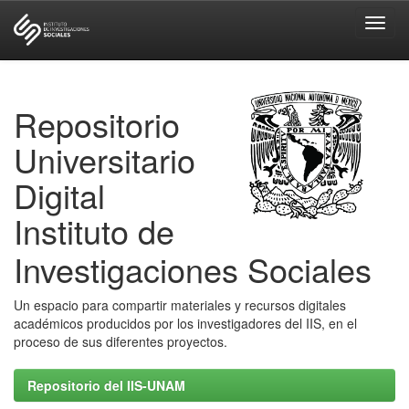
Skip
navigation
Repositorio
Universitario
Digital
Instituto de
Investigaciones Sociales
Un espacio para compartir materiales y recursos digitales
académicos producidos por los investigadores del IIS, en el
proceso de sus diferentes proyectos.
Repositorio del IIS-UNAM