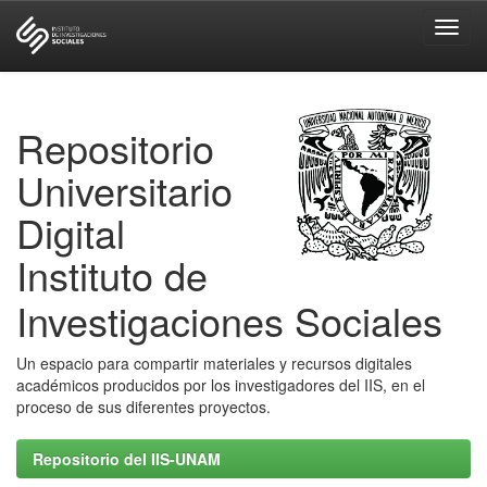
Skip
navigation
Repositorio
Universitario
Digital
Instituto de
Investigaciones Sociales
Un espacio para compartir materiales y recursos digitales
académicos producidos por los investigadores del IIS, en el
proceso de sus diferentes proyectos.
Repositorio del IIS-UNAM