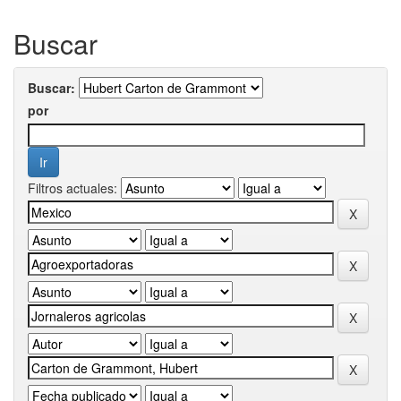
Buscar
Buscar:
por
Filtros actuales: