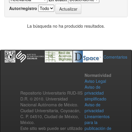
Autor/registro
La búsqueda no ha producido resultados.
Comentarios
Normatividad
Aviso Legal
Aviso de
Repositorio Universitario RUD-IIS
privacidad
D.R. © 2010. Universidad
simplificado
Nacional Autónoma de México.
Aviso de
Ciudad Universitaria, Coyoacán,
privacidad
C. P. 04510, Ciudad de México,
Lineamientos
México.
para la
Este sitio web puede ser utilizado
publicación de