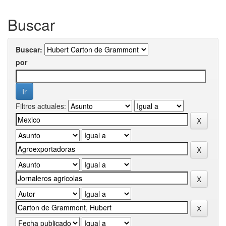
Buscar
Buscar:
por
Filtros actuales: