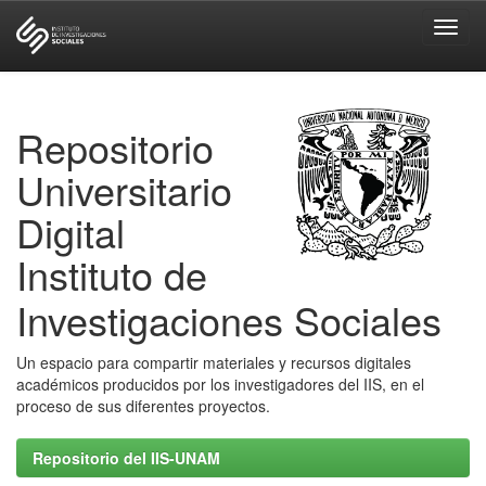
Skip
navigation
Repositorio
Universitario
Digital
Instituto de
Investigaciones Sociales
Un espacio para compartir materiales y recursos digitales
académicos producidos por los investigadores del IIS, en el
proceso de sus diferentes proyectos.
Repositorio del IIS-UNAM