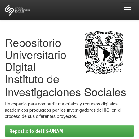
Skip
navigation
Repositorio
Universitario
Digital
Instituto de
Investigaciones Sociales
Un espacio para compartir materiales y recursos digitales
académicos producidos por los investigadores del IIS, en el
proceso de sus diferentes proyectos.
Repositorio del IIS-UNAM