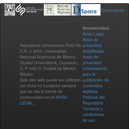
Comentarios
Normatividad
Aviso Legal
Aviso de
Repositorio Universitario RUD-IIS
privacidad
D.R. © 2010. Universidad
simplificado
Nacional Autónoma de México.
Aviso de
Ciudad Universitaria, Coyoacán,
privacidad
C. P. 04510, Ciudad de México,
Lineamientos
México.
para la
Este sitio web puede ser utilizado
publicación de
con fines no lucrativos siempre
contenidos
que se cite la fuente de
digitales
conformidad con el
AVISO
Políticas del
LEGAL
.
Repositorio
Términos y
condiciones
de uso