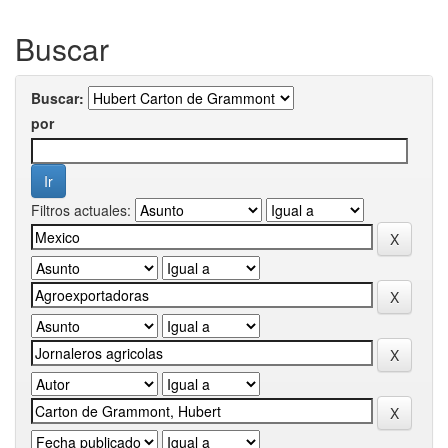
Buscar
Buscar:
por
Filtros actuales: