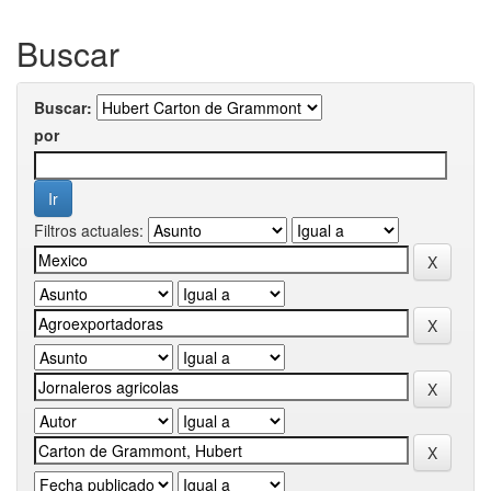
Buscar
Buscar:
por
Filtros actuales: