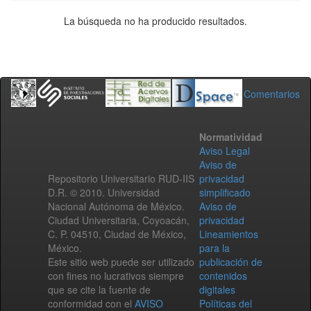
La búsqueda no ha producido resultados.
Comentarios
Normatividad
Aviso Legal
Aviso de
Repositorio Universitario RUD-IIS
privacidad
D.R. © 2010. Universidad
simplificado
Nacional Autónoma de México.
Aviso de
Ciudad Universitaria, Coyoacán,
privacidad
C. P. 04510, Ciudad de México,
Lineamientos
México.
para la
Este sitio web puede ser utilizado
publicación de
con fines no lucrativos siempre
contenidos
que se cite la fuente de
digitales
conformidad con el
AVISO
Políticas del