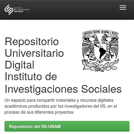
Skip
navigation
Repositorio
Universitario
Digital
Instituto de
Investigaciones Sociales
Un espacio para compartir materiales y recursos digitales
académicos producidos por los investigadores del IIS, en el
proceso de sus diferentes proyectos.
Repositorio del IIS-UNAM