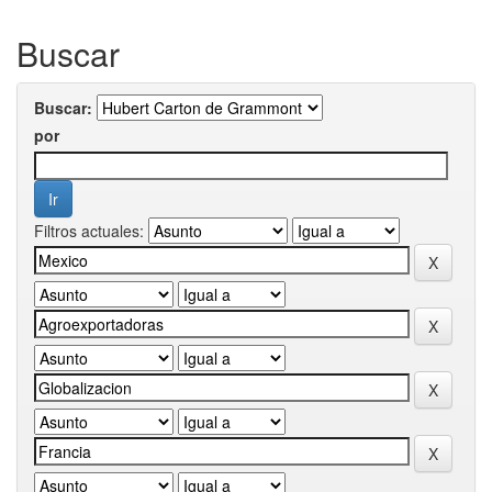
Buscar
Buscar:
por
Filtros actuales: