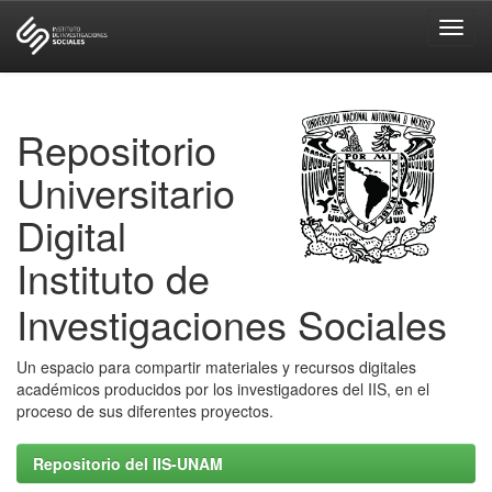
Skip
navigation
Repositorio
Universitario
Digital
Instituto de
Investigaciones Sociales
Un espacio para compartir materiales y recursos digitales
académicos producidos por los investigadores del IIS, en el
proceso de sus diferentes proyectos.
Repositorio del IIS-UNAM