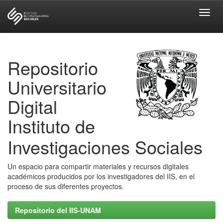
Skip
navigation
Repositorio
Universitario
Digital
Instituto de
Investigaciones Sociales
Un espacio para compartir materiales y recursos digitales
académicos producidos por los investigadores del IIS, en el
proceso de sus diferentes proyectos.
Repositorio del IIS-UNAM