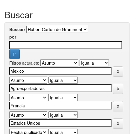
Buscar
Buscar:
por
Filtros actuales: