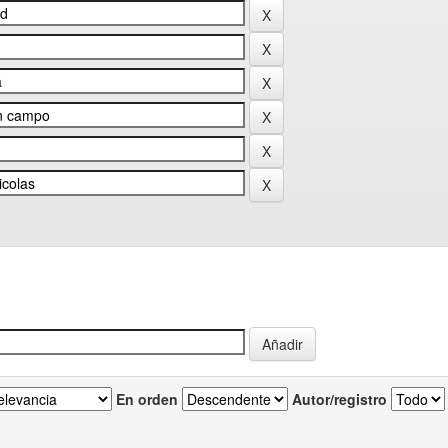
En orden
Autor/registro