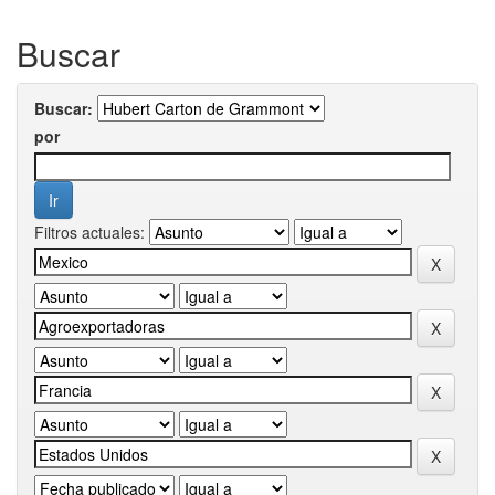
Buscar
Buscar:
por
Filtros actuales: