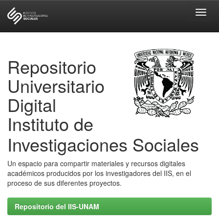
Skip
navigation
Repositorio
Universitario
Digital
Instituto de
Investigaciones Sociales
Un espacio para compartir materiales y recursos digitales
académicos producidos por los investigadores del IIS, en el
proceso de sus diferentes proyectos.
Repositorio del IIS-UNAM