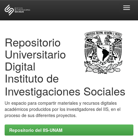
Skip
navigation
Repositorio
Universitario
Digital
Instituto de
Investigaciones Sociales
Un espacio para compartir materiales y recursos digitales
académicos producidos por los investigadores del IIS, en el
proceso de sus diferentes proyectos.
Repositorio del IIS-UNAM