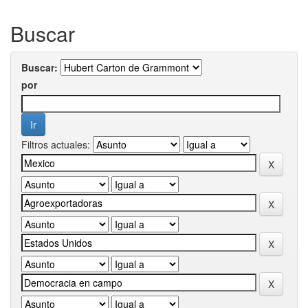
Buscar
Buscar:
por
Filtros actuales: