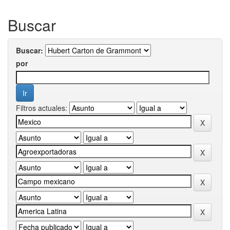
Buscar
Buscar:
por
Filtros actuales: