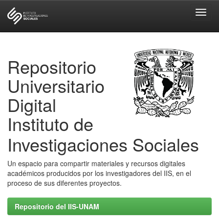
Skip
navigation
Repositorio
Universitario
Digital
Instituto de
Investigaciones Sociales
Un espacio para compartir materiales y recursos digitales
académicos producidos por los investigadores del IIS, en el
proceso de sus diferentes proyectos.
Repositorio del IIS-UNAM