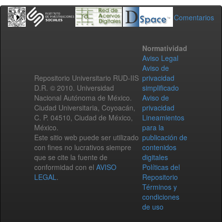
Comentarios
Normatividad
Aviso Legal
Aviso de
Repositorio Universitario RUD-IIS
privacidad
D.R. © 2010. Universidad
simplificado
Nacional Autónoma de México.
Aviso de
Ciudad Universitaria, Coyoacán,
privacidad
C. P. 04510, Ciudad de México,
Lineamientos
México.
para la
Este sitio web puede ser utilizado
publicación de
con fines no lucrativos siempre
contenidos
que se cite la fuente de
digitales
conformidad con el
AVISO
Políticas del
LEGAL
.
Repositorio
Términos y
condiciones
de uso