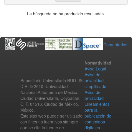
La búsqueda no ha producido resultados.
Comentarios
Normatividad
Aviso Legal
Aviso de
Repositorio Universitario RUD-IIS
privacidad
D.R. © 2010. Universidad
simplificado
Nacional Autónoma de México.
Aviso de
Ciudad Universitaria, Coyoacán,
privacidad
C. P. 04510, Ciudad de México,
Lineamientos
México.
para la
Este sitio web puede ser utilizado
publicación de
con fines no lucrativos siempre
contenidos
que se cite la fuente de
digitales