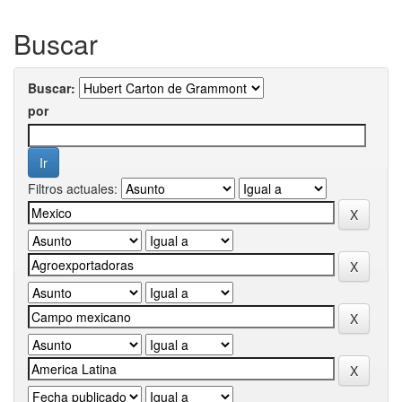
Buscar
Buscar:
por
Filtros actuales: