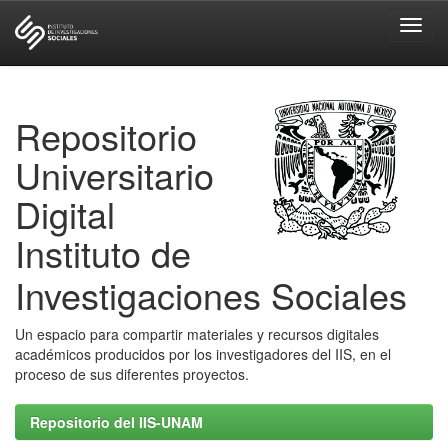
Skip
navigation
Repositorio
Universitario
Digital
Instituto de
Investigaciones Sociales
Un espacio para compartir materiales y recursos digitales
académicos producidos por los investigadores del IIS, en el
proceso de sus diferentes proyectos.
Repositorio del IIS-UNAM