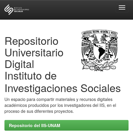
Skip
navigation
Repositorio
Universitario
Digital
Instituto de
Investigaciones Sociales
Un espacio para compartir materiales y recursos digitales
académicos producidos por los investigadores del IIS, en el
proceso de sus diferentes proyectos.
Repositorio del IIS-UNAM