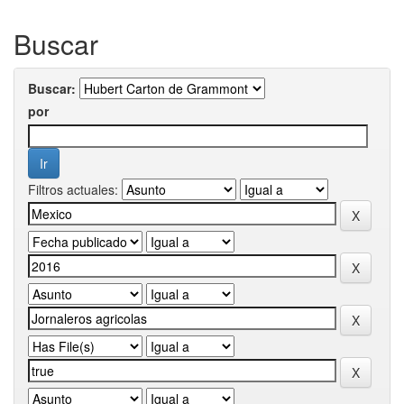
Buscar
Buscar:
por
Filtros actuales: