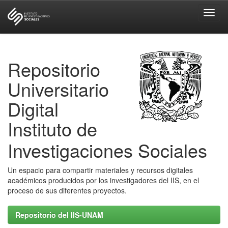
Skip
navigation
Repositorio
Universitario
Digital
Instituto de
Investigaciones Sociales
Un espacio para compartir materiales y recursos digitales
académicos producidos por los investigadores del IIS, en el
proceso de sus diferentes proyectos.
Repositorio del IIS-UNAM