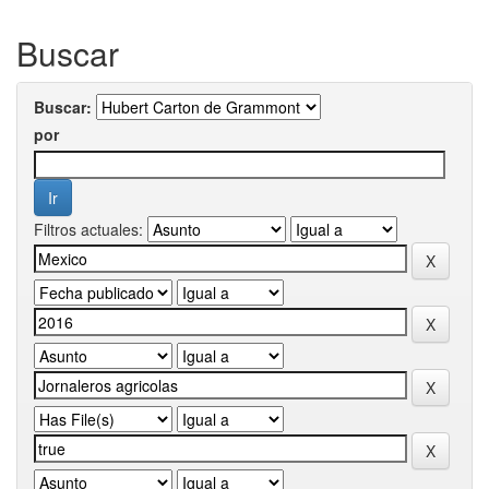
Buscar
Buscar:
por
Filtros actuales: