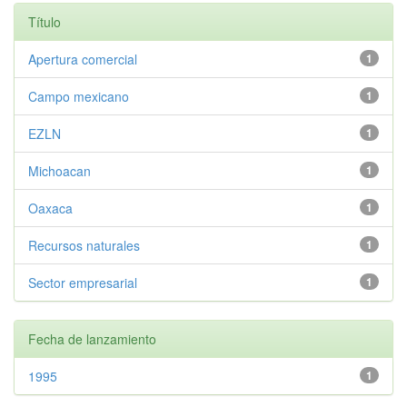
Título
Apertura comercial
1
Campo mexicano
1
EZLN
1
Michoacan
1
Oaxaca
1
Recursos naturales
1
Sector empresarial
1
Fecha de lanzamiento
1995
1