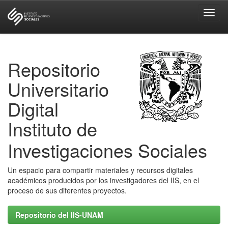
Skip
navigation
Repositorio
Universitario
Digital
Instituto de
Investigaciones Sociales
Un espacio para compartir materiales y recursos digitales
académicos producidos por los investigadores del IIS, en el
proceso de sus diferentes proyectos.
Repositorio del IIS-UNAM