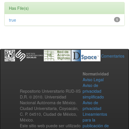
Has File(s)
true
1
Comentarios
Normatividad
Aviso Legal
Aviso de
Repositorio Universitario RUD-IIS
privacidad
D.R. © 2010. Universidad
simplificado
Nacional Autónoma de México.
Aviso de
Ciudad Universitaria, Coyoacán,
privacidad
C. P. 04510, Ciudad de México,
Lineamientos
México.
para la
Este sitio web puede ser utilizado
publicación de