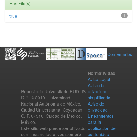
Has File(s)
true
1
Comentarios
Normatividad
Aviso Legal
Aviso de
Repositorio Universitario RUD-IIS
privacidad
D.R. © 2010. Universidad
simplificado
Nacional Autónoma de México.
Aviso de
Ciudad Universitaria, Coyoacán,
privacidad
C. P. 04510, Ciudad de México,
Lineamientos
México.
para la
Este sitio web puede ser utilizado
publicación de
con fines no lucrativos siempre
contenidos