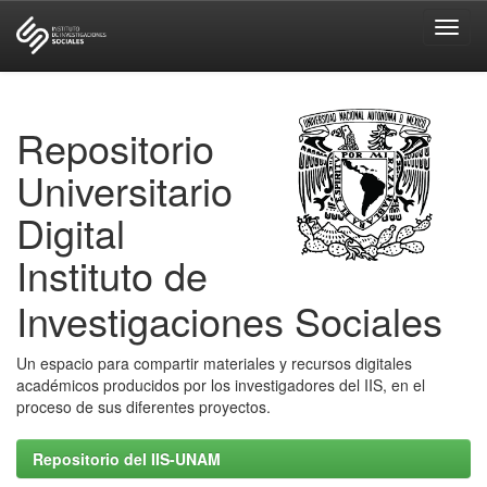
Skip
navigation
Repositorio
Universitario
Digital
Instituto de
Investigaciones Sociales
Un espacio para compartir materiales y recursos digitales
académicos producidos por los investigadores del IIS, en el
proceso de sus diferentes proyectos.
Repositorio del IIS-UNAM