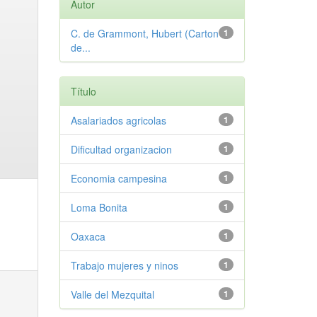
Autor
C. de Grammont, Hubert (Carton
1
de...
Título
Asalariados agricolas
1
Dificultad organizacion
1
Economia campesina
1
Loma Bonita
1
Oaxaca
1
Trabajo mujeres y ninos
1
Valle del Mezquital
1