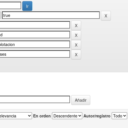
En orden
Autor/registro