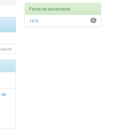
Fecha de lanzamiento
1972
1
guiente
n de
.