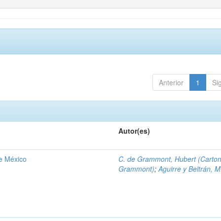
Anterior
1
Si
Autor(es)
de México
C. de Grammont, Hubert (Carto
Grammont)
;
Aguirre y Beltrán, M