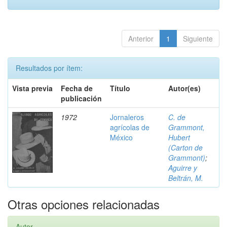
Anterior
1
Siguiente
Resultados por ítem:
Vista previa
Fecha de
Título
Autor(es)
publicación
1972
Jornaleros
C. de
agrícolas de
Grammont,
México
Hubert
(Carton de
Grammont)
;
Aguirre y
Beltrán, M.
Otras opciones relacionadas
Autor