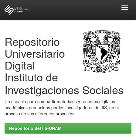
Skip
navigation
Repositorio
Universitario
Digital
Instituto de
Investigaciones Sociales
Un espacio para compartir materiales y recursos digitales
académicos producidos por los investigadores del IIS, en el
proceso de sus diferentes proyectos.
Repositorio del IIS-UNAM