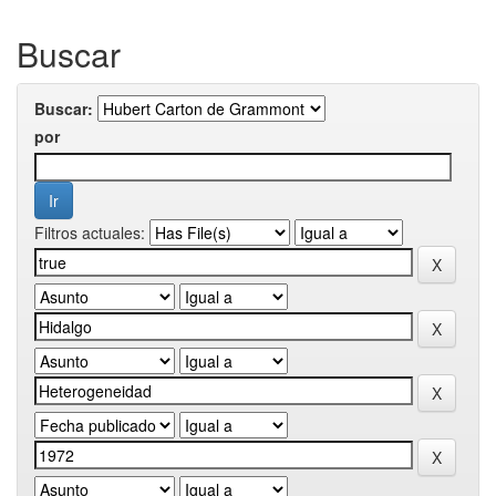
Buscar
Buscar:
por
Filtros actuales: