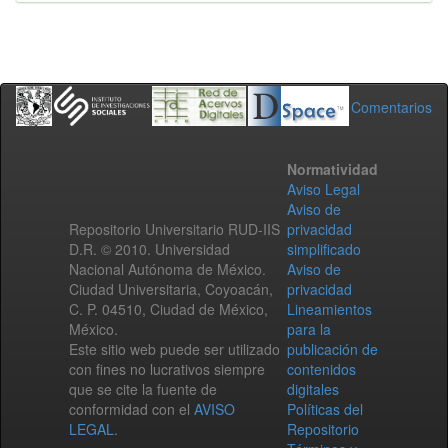
Comentarios
Normatividad
Aviso Legal
Aviso de
Repositorio Universitario RUD-IIS
privacidad
D.R. © 2010. Universidad
simplificado
Nacional Autónoma de México.
Aviso de
Ciudad Universitaria, Coyoacán,
privacidad
C. P. 04510, Ciudad de México,
Lineamientos
México.
para la
Este sitio web puede ser utilizado
publicación de
con fines no lucrativos siempre
contenidos
que se cite la fuente de
digitales
conformidad con el
AVISO
Políticas del
LEGAL
.
Repositorio