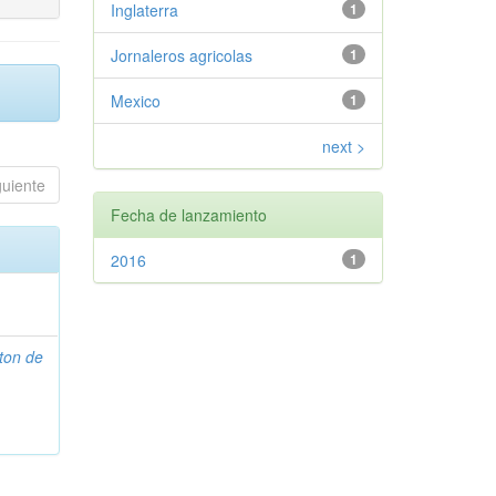
Inglaterra
1
Jornaleros agricolas
1
Mexico
1
next >
guiente
Fecha de lanzamiento
2016
1
ton de