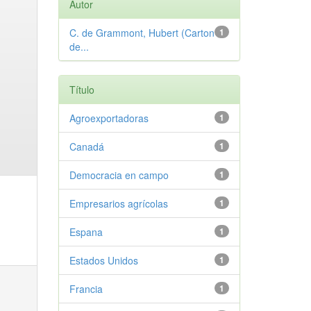
Autor
C. de Grammont, Hubert (Carton
1
de...
Título
Agroexportadoras
1
Canadá
1
Democracia en campo
1
Empresarios agrícolas
1
Espana
1
Estados Unidos
1
Francia
1