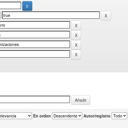
En orden
Autor/registro