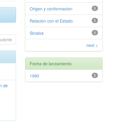
Origen y conformacion
1
Relacion con el Estado
1
Sinaloa
1
guiente
next >
Fecha de lanzamiento
1990
1
n de