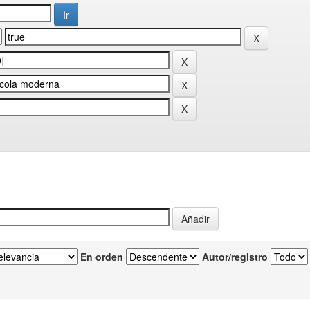
En orden
Autor/registro