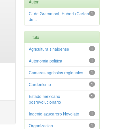
Autor
C. de Grammont, Hubert (Carton
1
de...
Título
Agricultura sinaloense
1
Autonomia politica
1
Camaras agricolas regionales
1
Cardenismo
1
Estado mexicano
1
posrevolucionario
Ingenio azucarero Novolato
1
Organizacion
1