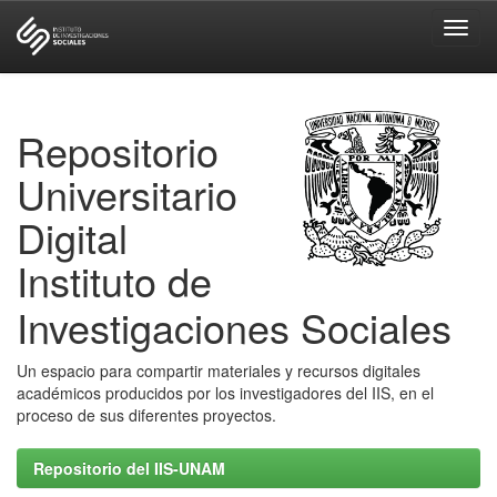
Skip
navigation
Repositorio
Universitario
Digital
Instituto de
Investigaciones Sociales
Un espacio para compartir materiales y recursos digitales
académicos producidos por los investigadores del IIS, en el
proceso de sus diferentes proyectos.
Repositorio del IIS-UNAM