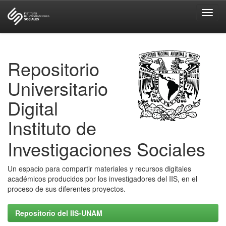
Skip
navigation
Repositorio
Universitario
Digital
Instituto de
Investigaciones Sociales
Un espacio para compartir materiales y recursos digitales
académicos producidos por los investigadores del IIS, en el
proceso de sus diferentes proyectos.
Repositorio del IIS-UNAM