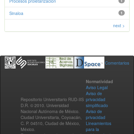
Procesos proletarizacion
1
Sinaloa
1
next >
Comentarios
Normatividad
Aviso Legal
Aviso de
Repositorio Universitario RUD-IIS
privacidad
D.R. © 2010. Universidad
simplificado
Nacional Autónoma de México.
Aviso de
Ciudad Universitaria, Coyoacán,
privacidad
C. P. 04510, Ciudad de México,
Lineamientos
México.
para la