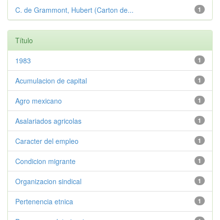
C. de Grammont, Hubert (Carton de...
1
Título
1983
1
Acumulacion de capital
1
Agro mexicano
1
Asalariados agricolas
1
Caracter del empleo
1
Condicion migrante
1
Organizacion sindical
1
Pertenencia etnica
1