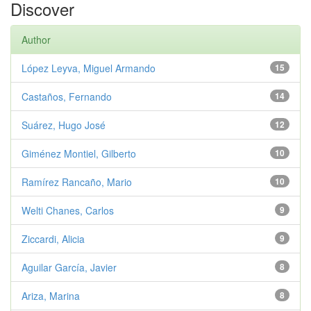
Discover
Author
López Leyva, Miguel Armando
15
Castaños, Fernando
14
Suárez, Hugo José
12
Giménez Montiel, Gilberto
10
Ramírez Rancaño, Mario
10
Welti Chanes, Carlos
9
Ziccardi, Alicia
9
Aguilar García, Javier
8
Ariza, Marina
8