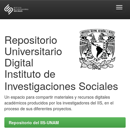
Skip
navigation
Repositorio
Universitario
Digital
Instituto de
Investigaciones Sociales
Un espacio para compartir materiales y recursos digitales
académicos producidos por los investigadores del IIS, en el
proceso de sus diferentes proyectos.
Repositorio del IIS-UNAM