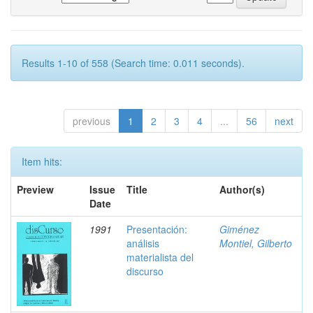
Results 1-10 of 558 (Search time: 0.011 seconds).
previous
1
2
3
4
...
56
next
Item hits:
Preview
Issue
Title
Author(s)
Date
1991
Presentación:
Giménez
análisis
Montiel, Gilberto
materialista del
discurso