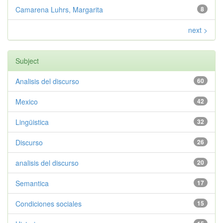
Camarena Luhrs, Margarita
8
next >
Subject
Analisis del discurso
60
Mexico
42
Lingüistica
32
Discurso
26
analisis del discurso
20
Semantica
17
Condiciones sociales
15