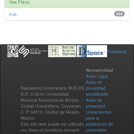
Has File(s)
true
554
Feedback
Normatividad
Aviso Legal
Aviso de
Repositorio Universitario RUD-IIS
privacidad
D.R. © 2010. Universidad
simplificado
Nacional Autónoma de México.
Aviso de
Ciudad Universitaria, Coyoacán,
privacidad
C. P. 04510, Ciudad de México,
Lineamientos
México.
para la
Este sitio web puede ser utilizado
publicación de
con fines no lucrativos siempre
contenidos