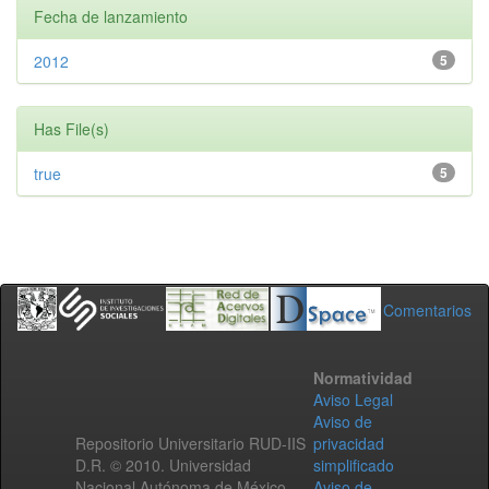
Fecha de lanzamiento
2012
5
Has File(s)
true
5
Comentarios
Normatividad
Aviso Legal
Aviso de
Repositorio Universitario RUD-IIS
privacidad
D.R. © 2010. Universidad
simplificado
Nacional Autónoma de México.
Aviso de