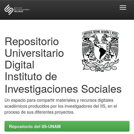
Skip
navigation
Repositorio
Universitario
Digital
Instituto de
Investigaciones Sociales
Un espacio para compartir materiales y recursos digitales
académicos producidos por los investigadores del IIS, en el
proceso de sus diferentes proyectos.
Repositorio del IIS-UNAM