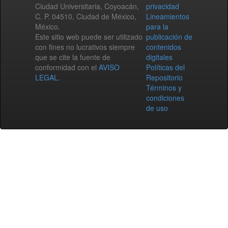
Ciudad Universitaria, Coyoacán,
privacidad
C. P. 04510, Ciudad de México,
Lineamientos
México.
para la
Este sitio web puede ser utilizado
publicación de
con fines no lucrativos siempre
contenidos
que se cite la fuente de
digitales
conformidad con el
AVISO
Políticas del
LEGAL
.
Repositorio
Términos y
condiciones
de uso