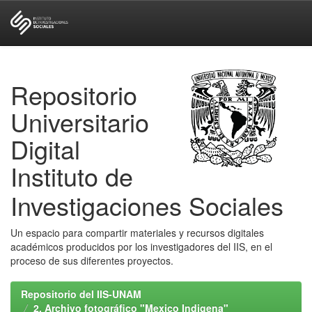
Skip
navigation
Repositorio
Universitario
Digital
Instituto de
Investigaciones Sociales
Un espacio para compartir materiales y recursos digitales
académicos producidos por los investigadores del IIS, en el
proceso de sus diferentes proyectos.
Repositorio del IIS-UNAM
2. Archivo fotográfico "Mexico Indigena"