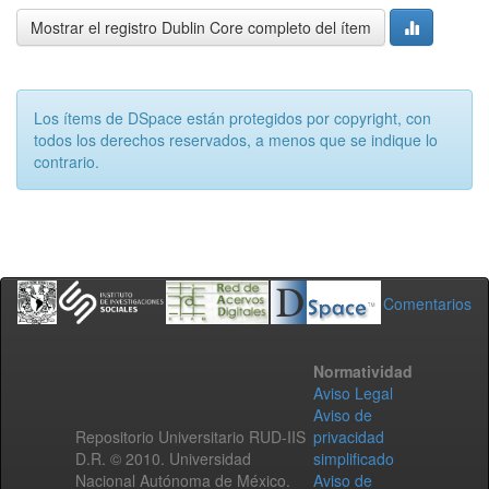
Mostrar el registro Dublin Core completo del ítem
Los ítems de DSpace están protegidos por copyright, con
todos los derechos reservados, a menos que se indique lo
contrario.
Comentarios
Normatividad
Aviso Legal
Aviso de
Repositorio Universitario RUD-IIS
privacidad
D.R. © 2010. Universidad
simplificado
Nacional Autónoma de México.
Aviso de